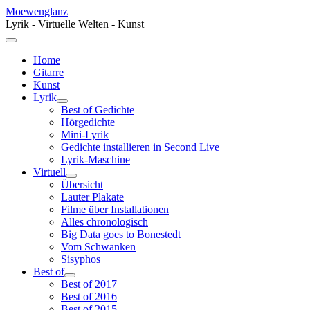
Moewenglanz
Lyrik - Virtuelle Welten - Kunst
Home
Gitarre
Kunst
Lyrik
Best of Gedichte
Hörgedichte
Mini-Lyrik
Gedichte installieren in Second Live
Lyrik-Maschine
Virtuell
Übersicht
Lauter Plakate
Filme über Installationen
Alles chronologisch
Big Data goes to Bonestedt
Vom Schwanken
Sisyphos
Best of
Best of 2017
Best of 2016
Best of 2015