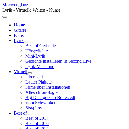
Moewenglanz
Lyrik - Virtuelle Welten - Kunst
Home
Gitarre
Kunst
Lyrik
Best of Gedichte
Hörgedichte
Mini-Lyrik
Gedichte installieren in Second Live
Lyrik-Maschine
Virtuell
Übersicht
Lauter Plakate
Filme über Installationen
Alles chronologisch
Big Data goes to Bonestedt
Vom Schwanken
Sisyphos
Best of
Best of 2017
Best of 2016
Best of 2015