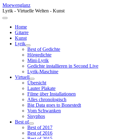
Moewenglanz
Lyrik - Virtuelle Welten - Kunst
Home
Gitarre
Kunst
Lyrik
Best of Gedichte
Hörgedichte
Mini-Lyrik
Gedichte installieren in Second Live
Lyrik-Maschine
Virtuell
Übersicht
Lauter Plakate
Filme über Installationen
Alles chronologisch
Big Data goes to Bonestedt
Vom Schwanken
Sisyphos
Best of
Best of 2017
Best of 2016
Best of 2015