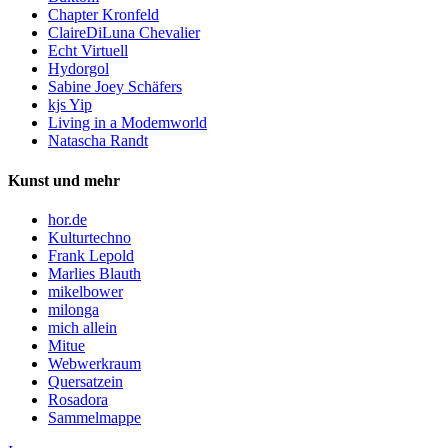
Chapter Kronfeld
ClaireDiLuna Chevalier
Echt Virtuell
Hydorgol
Sabine Joey Schäfers
kjs Yip
Living in a Modemworld
Natascha Randt
Kunst und mehr
hor.de
Kulturtechno
Frank Lepold
Marlies Blauth
mikelbower
milonga
mich allein
Mitue
Webwerkraum
Quersatzein
Rosadora
Sammelmappe