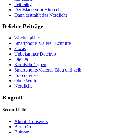
Fetthaltig
Der Blaue vom Himmel
Dann erstrahlt das Nerdlicht
Beliebte Beiträge
Wochenpläne
Smartphone-Malerei: Echt irre
Etwas
Unbekannter Dateityp
Die Da
Komische Typen
Smartphone-Malerei: Blau und gelb
Foto oder so
Ohne Worte
Nerdlicht
Blogroll
Second Life
Almut Brunswick
Bryn Oh
Buktom