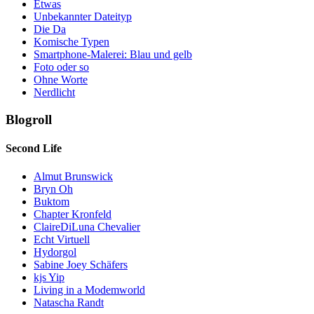
Etwas
Unbekannter Dateityp
Die Da
Komische Typen
Smartphone-Malerei: Blau und gelb
Foto oder so
Ohne Worte
Nerdlicht
Blogroll
Second Life
Almut Brunswick
Bryn Oh
Buktom
Chapter Kronfeld
ClaireDiLuna Chevalier
Echt Virtuell
Hydorgol
Sabine Joey Schäfers
kjs Yip
Living in a Modemworld
Natascha Randt