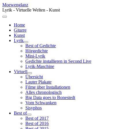
Moewenglanz
Lyrik - Virtuelle Welten - Kunst
Home
Gitarre
Kunst
Lyrik
Best of Gedichte
Hörgedichte
Mini-Lyrik
Gedichte installieren in Second Live
Lyrik-Maschine
Virtuell
Übersicht
Lauter Plakate
Filme über Installationen
Alles chronologisch
Big Data goes to Bonestedt
Vom Schwanken
Sisyphos
Best of
Best of 2017
Best of 2016
Best of 2015