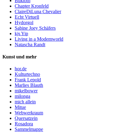
Buktom
Chapter Kronfeld
ClaireDiLuna Chevalier
Echt Virtuell
Hydorgol
Sabine Joey Schäfers
kjs Yip
Living in a Modemworld
Natascha Randt
Kunst und mehr
hor.de
Kulturtechno
Frank Lepold
Marlies Blauth
mikelbower
milonga
mich allein
Mitue
Webwerkraum
Quersatzein
Rosadora
Sammelmappe