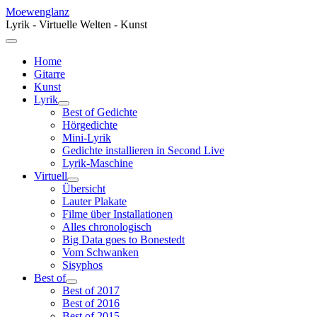
Moewenglanz
Lyrik - Virtuelle Welten - Kunst
Home
Gitarre
Kunst
Lyrik
Best of Gedichte
Hörgedichte
Mini-Lyrik
Gedichte installieren in Second Live
Lyrik-Maschine
Virtuell
Übersicht
Lauter Plakate
Filme über Installationen
Alles chronologisch
Big Data goes to Bonestedt
Vom Schwanken
Sisyphos
Best of
Best of 2017
Best of 2016
Best of 2015