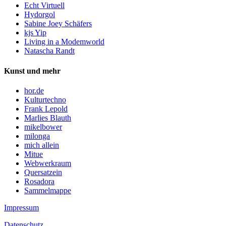
Echt Virtuell
Hydorgol
Sabine Joey Schäfers
kjs Yip
Living in a Modemworld
Natascha Randt
Kunst und mehr
hor.de
Kulturtechno
Frank Lepold
Marlies Blauth
mikelbower
milonga
mich allein
Mitue
Webwerkraum
Quersatzein
Rosadora
Sammelmappe
Impressum
Datenschutz