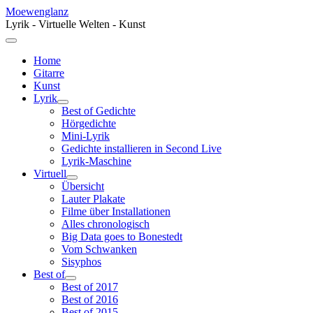
Moewenglanz
Lyrik - Virtuelle Welten - Kunst
Home
Gitarre
Kunst
Lyrik
Best of Gedichte
Hörgedichte
Mini-Lyrik
Gedichte installieren in Second Live
Lyrik-Maschine
Virtuell
Übersicht
Lauter Plakate
Filme über Installationen
Alles chronologisch
Big Data goes to Bonestedt
Vom Schwanken
Sisyphos
Best of
Best of 2017
Best of 2016
Best of 2015