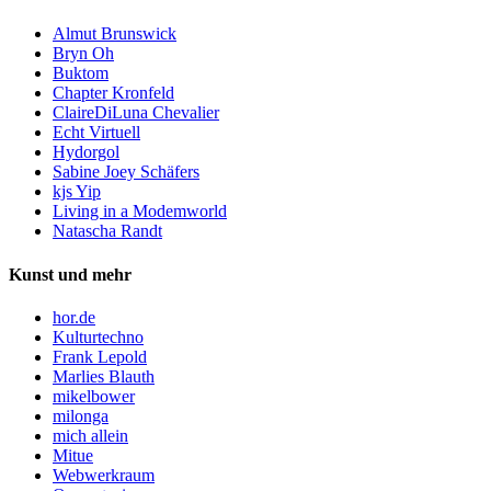
Almut Brunswick
Bryn Oh
Buktom
Chapter Kronfeld
ClaireDiLuna Chevalier
Echt Virtuell
Hydorgol
Sabine Joey Schäfers
kjs Yip
Living in a Modemworld
Natascha Randt
Kunst und mehr
hor.de
Kulturtechno
Frank Lepold
Marlies Blauth
mikelbower
milonga
mich allein
Mitue
Webwerkraum