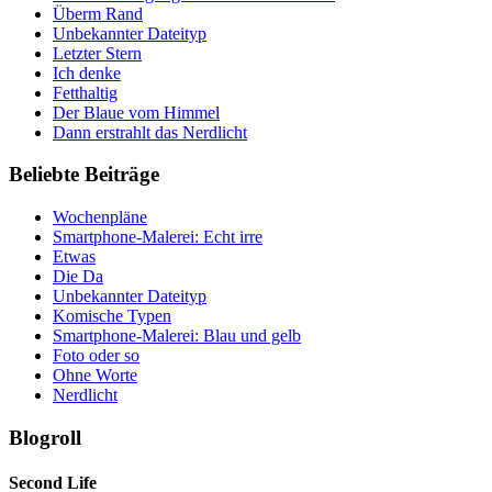
Überm Rand
Unbekannter Dateityp
Letzter Stern
Ich denke
Fetthaltig
Der Blaue vom Himmel
Dann erstrahlt das Nerdlicht
Beliebte Beiträge
Wochenpläne
Smartphone-Malerei: Echt irre
Etwas
Die Da
Unbekannter Dateityp
Komische Typen
Smartphone-Malerei: Blau und gelb
Foto oder so
Ohne Worte
Nerdlicht
Blogroll
Second Life