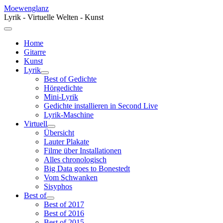
Moewenglanz
Lyrik - Virtuelle Welten - Kunst
Home
Gitarre
Kunst
Lyrik
Best of Gedichte
Hörgedichte
Mini-Lyrik
Gedichte installieren in Second Live
Lyrik-Maschine
Virtuell
Übersicht
Lauter Plakate
Filme über Installationen
Alles chronologisch
Big Data goes to Bonestedt
Vom Schwanken
Sisyphos
Best of
Best of 2017
Best of 2016
Best of 2015