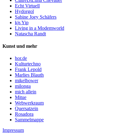
ClaireDiLuna Chevalier
Echt Virtuell
Hydorgol
Sabine Joey Schäfers
kjs Yip
Living in a Modemworld
Natascha Randt
Kunst und mehr
hor.de
Kulturtechno
Frank Lepold
Marlies Blauth
mikelbower
milonga
mich allein
Mitue
Webwerkraum
Quersatzein
Rosadora
Sammelmappe
Impressum