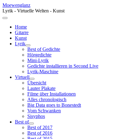
Moewenglanz
Lyrik - Virtuelle Welten - Kunst
Home
Gitarre
Kunst
Lyrik
Best of Gedichte
Hörgedichte
Mini-Lyrik
Gedichte installieren in Second Live
Lyrik-Maschine
Virtuell
Übersicht
Lauter Plakate
Filme über Installationen
Alles chronologisch
Big Data goes to Bonestedt
Vom Schwanken
Sisyphos
Best of
Best of 2017
Best of 2016
Best of 2015