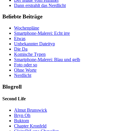
Der Blaue vom Himmel
Dann erstrahlt das Nerdlicht
Beliebte Beiträge
Wochenpläne
Smartphone-Malerei: Echt irre
Etwas
Unbekannter Dateityp
Die Da
Komische Typen
Smartphone-Malerei: Blau und gelb
Foto oder so
Ohne Worte
Nerdlicht
Blogroll
Second Life
Almut Brunswick
Bryn Oh
Buktom
Chapter Kronfeld