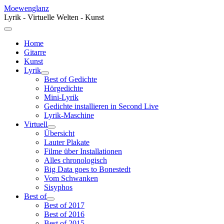
Moewenglanz
Lyrik - Virtuelle Welten - Kunst
Home
Gitarre
Kunst
Lyrik
Best of Gedichte
Hörgedichte
Mini-Lyrik
Gedichte installieren in Second Live
Lyrik-Maschine
Virtuell
Übersicht
Lauter Plakate
Filme über Installationen
Alles chronologisch
Big Data goes to Bonestedt
Vom Schwanken
Sisyphos
Best of
Best of 2017
Best of 2016
Best of 2015