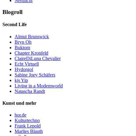
Nerdlicht
Blogroll
Second Life
Almut Brunswick
Bryn Oh
Buktom
Chapter Kronfeld
ClaireDiLuna Chevalier
Echt Virtuell
Hydorgol
Sabine Joey Schäfers
kjs Yip
Living in a Modemworld
Natascha Randt
Kunst und mehr
hor.de
Kulturtechno
Frank Lepold
Marlies Blauth