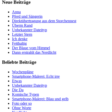
Neue Beiträge
Anna
Pferd und Sängerin
Direktübertragung aus dem Storchennest
Überm Rand
Unbekannter Dateityp
Letzter Stern
Ich denke
Fetthaltig
Der Blaue vom Himmel
Dann erstrahlt das Nerdlicht
Beliebte Beiträge
Wochenpläne
Smartphone-Malerei: Echt irre
Etwas
Unbekannter Dateityp
Die Da
Komische Typen
Smartphone-Malerei: Blau und gelb
Foto oder so
Ohne Worte