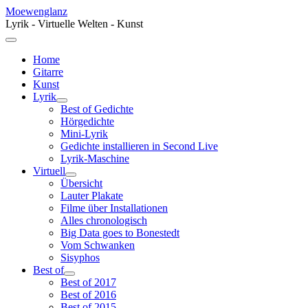
Moewenglanz
Lyrik - Virtuelle Welten - Kunst
Home
Gitarre
Kunst
Lyrik
Best of Gedichte
Hörgedichte
Mini-Lyrik
Gedichte installieren in Second Live
Lyrik-Maschine
Virtuell
Übersicht
Lauter Plakate
Filme über Installationen
Alles chronologisch
Big Data goes to Bonestedt
Vom Schwanken
Sisyphos
Best of
Best of 2017
Best of 2016
Best of 2015