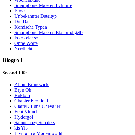
Smartphone-Malerei: Echt irre
Etwas
Unbekannter Dateityp
Die Da
Komische Typen
Smartphone-Malerei: Blau und gelb
Foto oder so
Ohne Worte
Nerdlicht
Blogroll
Second Life
Almut Brunswick
Bryn Oh
Buktom
Chapter Kronfeld
ClaireDiLuna Chevalier
Echt Virtuell
Hydorgol
Sabine Joey Schäfers
kjs Yip
Living in a Modemworld