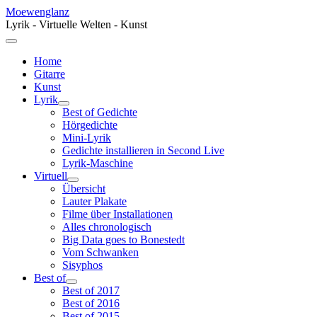
Moewenglanz
Lyrik - Virtuelle Welten - Kunst
Home
Gitarre
Kunst
Lyrik
Best of Gedichte
Hörgedichte
Mini-Lyrik
Gedichte installieren in Second Live
Lyrik-Maschine
Virtuell
Übersicht
Lauter Plakate
Filme über Installationen
Alles chronologisch
Big Data goes to Bonestedt
Vom Schwanken
Sisyphos
Best of
Best of 2017
Best of 2016
Best of 2015