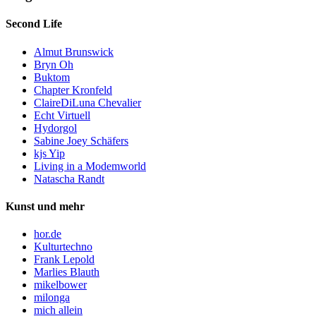
Second Life
Almut Brunswick
Bryn Oh
Buktom
Chapter Kronfeld
ClaireDiLuna Chevalier
Echt Virtuell
Hydorgol
Sabine Joey Schäfers
kjs Yip
Living in a Modemworld
Natascha Randt
Kunst und mehr
hor.de
Kulturtechno
Frank Lepold
Marlies Blauth
mikelbower
milonga
mich allein