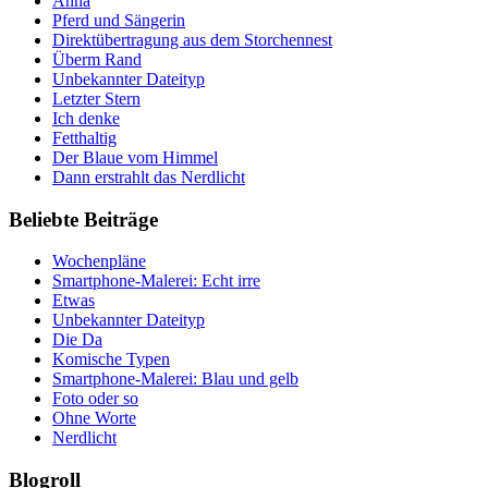
Anna
Pferd und Sängerin
Direktübertragung aus dem Storchennest
Überm Rand
Unbekannter Dateityp
Letzter Stern
Ich denke
Fetthaltig
Der Blaue vom Himmel
Dann erstrahlt das Nerdlicht
Beliebte Beiträge
Wochenpläne
Smartphone-Malerei: Echt irre
Etwas
Unbekannter Dateityp
Die Da
Komische Typen
Smartphone-Malerei: Blau und gelb
Foto oder so
Ohne Worte
Nerdlicht
Blogroll