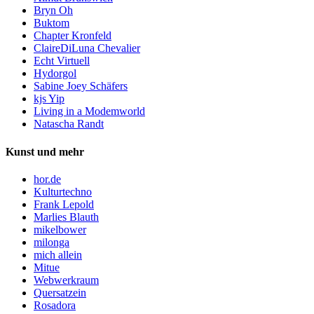
Bryn Oh
Buktom
Chapter Kronfeld
ClaireDiLuna Chevalier
Echt Virtuell
Hydorgol
Sabine Joey Schäfers
kjs Yip
Living in a Modemworld
Natascha Randt
Kunst und mehr
hor.de
Kulturtechno
Frank Lepold
Marlies Blauth
mikelbower
milonga
mich allein
Mitue
Webwerkraum
Quersatzein
Rosadora