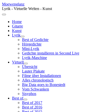
Moewenglanz
Lyrik - Virtuelle Welten - Kunst
Home
Gitarre
Kunst
Lyrik
Best of Gedichte
Hörgedichte
Mini-Lyrik
Gedichte installieren in Second Live
Lyrik-Maschine
Virtuell
Übersicht
Lauter Plakate
Filme über Installationen
Alles chronologisch
Big Data goes to Bonestedt
Vom Schwanken
Sisyphos
Best of
Best of 2017
Best of 2016
Best of 2015