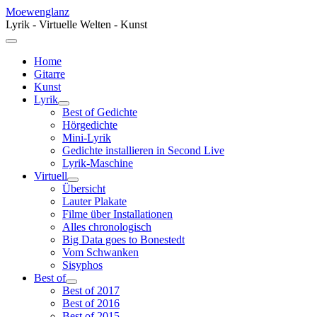
Moewenglanz
Lyrik - Virtuelle Welten - Kunst
Home
Gitarre
Kunst
Lyrik
Best of Gedichte
Hörgedichte
Mini-Lyrik
Gedichte installieren in Second Live
Lyrik-Maschine
Virtuell
Übersicht
Lauter Plakate
Filme über Installationen
Alles chronologisch
Big Data goes to Bonestedt
Vom Schwanken
Sisyphos
Best of
Best of 2017
Best of 2016
Best of 2015