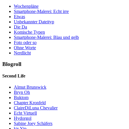
Wochenpläne
Smartphone-Malerei: Echt irre
Etwas
Unbekannter Dateityp
Die Da
Komische Typen
Smartphone-Malerei: Blau und gelb
Foto oder so
Ohne Worte
Nerdlicht
Blogroll
Second Life
Almut Brunswick
Bryn Oh
Buktom
Chapter Kronfeld
ClaireDiLuna Chevalier
Echt Virtuell
Hydorgol
Sabine Joey Schäfers
kjs Yip