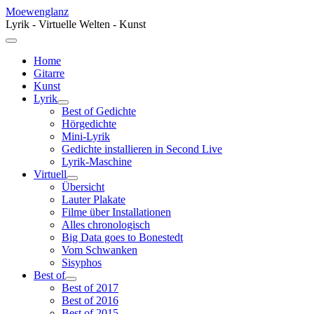
Moewenglanz
Lyrik - Virtuelle Welten - Kunst
Home
Gitarre
Kunst
Lyrik
Best of Gedichte
Hörgedichte
Mini-Lyrik
Gedichte installieren in Second Live
Lyrik-Maschine
Virtuell
Übersicht
Lauter Plakate
Filme über Installationen
Alles chronologisch
Big Data goes to Bonestedt
Vom Schwanken
Sisyphos
Best of
Best of 2017
Best of 2016
Best of 2015