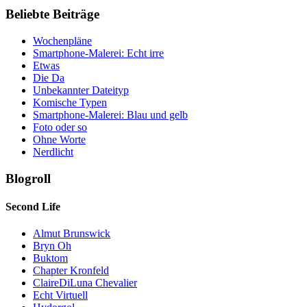
Beliebte Beiträge
Wochenpläne
Smartphone-Malerei: Echt irre
Etwas
Die Da
Unbekannter Dateityp
Komische Typen
Smartphone-Malerei: Blau und gelb
Foto oder so
Ohne Worte
Nerdlicht
Blogroll
Second Life
Almut Brunswick
Bryn Oh
Buktom
Chapter Kronfeld
ClaireDiLuna Chevalier
Echt Virtuell