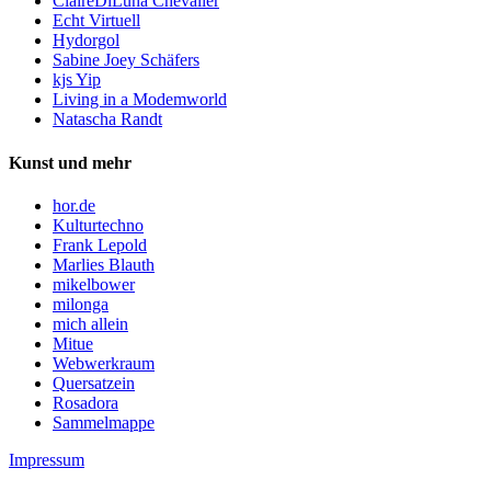
ClaireDiLuna Chevalier
Echt Virtuell
Hydorgol
Sabine Joey Schäfers
kjs Yip
Living in a Modemworld
Natascha Randt
Kunst und mehr
hor.de
Kulturtechno
Frank Lepold
Marlies Blauth
mikelbower
milonga
mich allein
Mitue
Webwerkraum
Quersatzein
Rosadora
Sammelmappe
Impressum