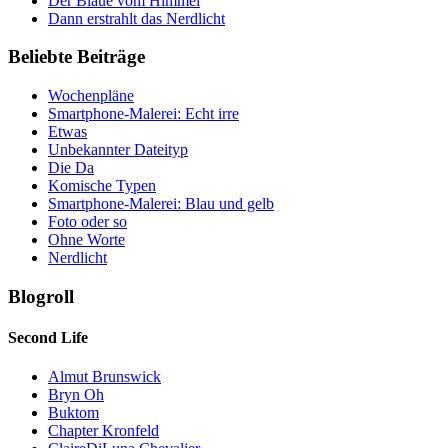
Der Blaue vom Himmel
Dann erstrahlt das Nerdlicht
Beliebte Beiträge
Wochenpläne
Smartphone-Malerei: Echt irre
Etwas
Unbekannter Dateityp
Die Da
Komische Typen
Smartphone-Malerei: Blau und gelb
Foto oder so
Ohne Worte
Nerdlicht
Blogroll
Second Life
Almut Brunswick
Bryn Oh
Buktom
Chapter Kronfeld