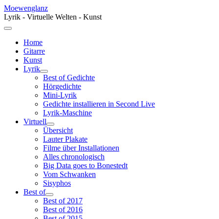
Moewenglanz
Lyrik - Virtuelle Welten - Kunst
Home
Gitarre
Kunst
Lyrik
Best of Gedichte
Hörgedichte
Mini-Lyrik
Gedichte installieren in Second Live
Lyrik-Maschine
Virtuell
Übersicht
Lauter Plakate
Filme über Installationen
Alles chronologisch
Big Data goes to Bonestedt
Vom Schwanken
Sisyphos
Best of
Best of 2017
Best of 2016
Best of 2015