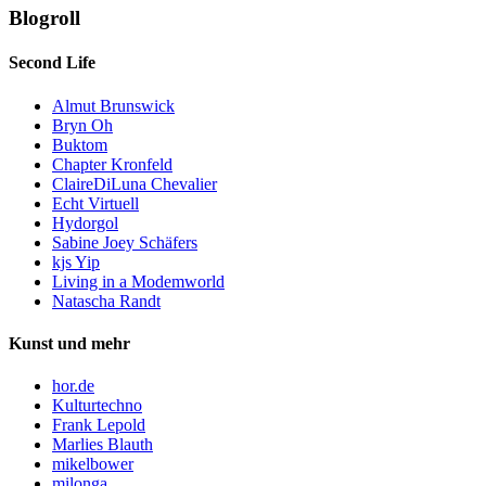
Blogroll
Second Life
Almut Brunswick
Bryn Oh
Buktom
Chapter Kronfeld
ClaireDiLuna Chevalier
Echt Virtuell
Hydorgol
Sabine Joey Schäfers
kjs Yip
Living in a Modemworld
Natascha Randt
Kunst und mehr
hor.de
Kulturtechno
Frank Lepold
Marlies Blauth
mikelbower
milonga