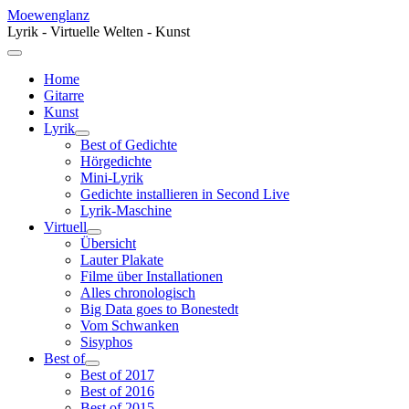
Moewenglanz
Lyrik - Virtuelle Welten - Kunst
Home
Gitarre
Kunst
Lyrik
Best of Gedichte
Hörgedichte
Mini-Lyrik
Gedichte installieren in Second Live
Lyrik-Maschine
Virtuell
Übersicht
Lauter Plakate
Filme über Installationen
Alles chronologisch
Big Data goes to Bonestedt
Vom Schwanken
Sisyphos
Best of
Best of 2017
Best of 2016
Best of 2015