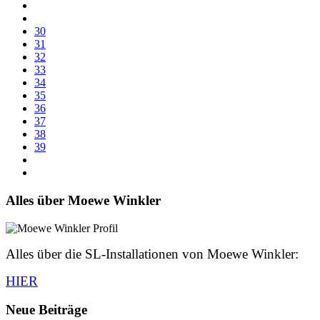
30
31
32
33
34
35
36
37
38
39
Alles über Moewe Winkler
Alles über die SL-Installationen von Moewe Winkler:
HIER
Neue Beiträge