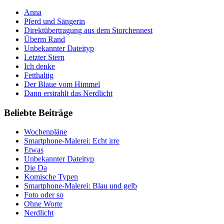
Anna
Pferd und Sängerin
Direktübertragung aus dem Storchennest
Überm Rand
Unbekannter Dateityp
Letzter Stern
Ich denke
Fetthaltig
Der Blaue vom Himmel
Dann erstrahlt das Nerdlicht
Beliebte Beiträge
Wochenpläne
Smartphone-Malerei: Echt irre
Etwas
Unbekannter Dateityp
Die Da
Komische Typen
Smartphone-Malerei: Blau und gelb
Foto oder so
Ohne Worte
Nerdlicht