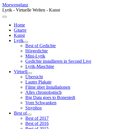
Moewenglanz
Lyrik - Virtuelle Welten - Kunst
Home
Gitarre
Kunst
Lyrik
Best of Gedichte
Hörgedichte
Mini-Lyrik
Gedichte installieren in Second Live
Lyrik-Maschine
Virtuell
Übersicht
Lauter Plakate
Filme über Installationen
Alles chronologisch
Big Data goes to Bonestedt
Vom Schwanken
Sisyphos
Best of
Best of 2017
Best of 2016
Best of 2015