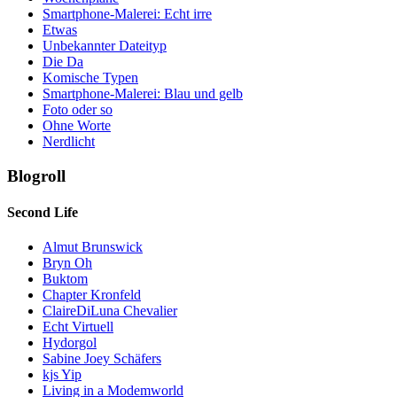
Smartphone-Malerei: Echt irre
Etwas
Unbekannter Dateityp
Die Da
Komische Typen
Smartphone-Malerei: Blau und gelb
Foto oder so
Ohne Worte
Nerdlicht
Blogroll
Second Life
Almut Brunswick
Bryn Oh
Buktom
Chapter Kronfeld
ClaireDiLuna Chevalier
Echt Virtuell
Hydorgol
Sabine Joey Schäfers
kjs Yip
Living in a Modemworld