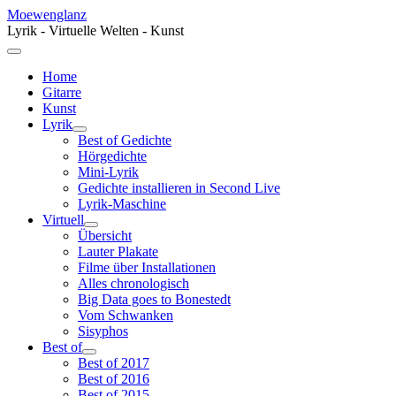
Moewenglanz
Lyrik - Virtuelle Welten - Kunst
Home
Gitarre
Kunst
Lyrik
Best of Gedichte
Hörgedichte
Mini-Lyrik
Gedichte installieren in Second Live
Lyrik-Maschine
Virtuell
Übersicht
Lauter Plakate
Filme über Installationen
Alles chronologisch
Big Data goes to Bonestedt
Vom Schwanken
Sisyphos
Best of
Best of 2017
Best of 2016
Best of 2015