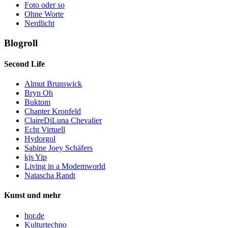
Foto oder so
Ohne Worte
Nerdlicht
Blogroll
Second Life
Almut Brunswick
Bryn Oh
Buktom
Chapter Kronfeld
ClaireDiLuna Chevalier
Echt Virtuell
Hydorgol
Sabine Joey Schäfers
kjs Yip
Living in a Modemworld
Natascha Randt
Kunst und mehr
hor.de
Kulturtechno