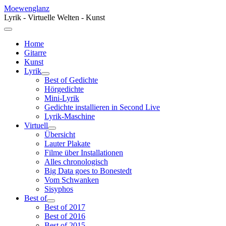
Moewenglanz
Lyrik - Virtuelle Welten - Kunst
Home
Gitarre
Kunst
Lyrik
Best of Gedichte
Hörgedichte
Mini-Lyrik
Gedichte installieren in Second Live
Lyrik-Maschine
Virtuell
Übersicht
Lauter Plakate
Filme über Installationen
Alles chronologisch
Big Data goes to Bonestedt
Vom Schwanken
Sisyphos
Best of
Best of 2017
Best of 2016
Best of 2015