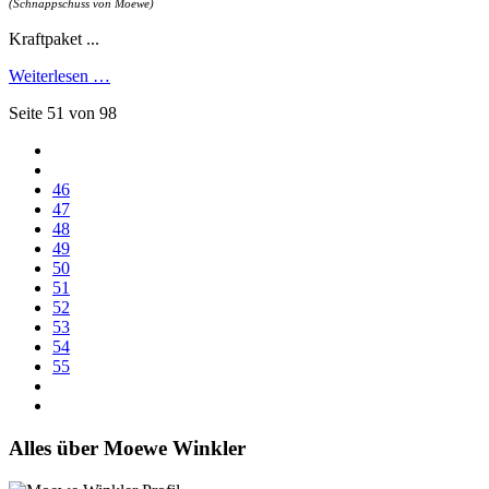
(Schnappschuss von Moewe)
Kraftpaket ...
Weiterlesen …
Seite 51 von 98
46
47
48
49
50
51
52
53
54
55
Alles über Moewe Winkler