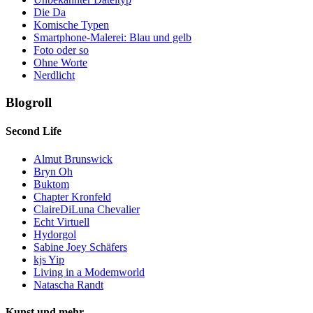
Die Da
Komische Typen
Smartphone-Malerei: Blau und gelb
Foto oder so
Ohne Worte
Nerdlicht
Blogroll
Second Life
Almut Brunswick
Bryn Oh
Buktom
Chapter Kronfeld
ClaireDiLuna Chevalier
Echt Virtuell
Hydorgol
Sabine Joey Schäfers
kjs Yip
Living in a Modemworld
Natascha Randt
Kunst und mehr