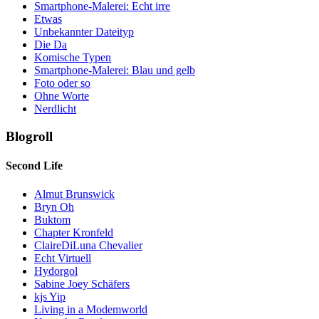
Smartphone-Malerei: Echt irre
Etwas
Unbekannter Dateityp
Die Da
Komische Typen
Smartphone-Malerei: Blau und gelb
Foto oder so
Ohne Worte
Nerdlicht
Blogroll
Second Life
Almut Brunswick
Bryn Oh
Buktom
Chapter Kronfeld
ClaireDiLuna Chevalier
Echt Virtuell
Hydorgol
Sabine Joey Schäfers
kjs Yip
Living in a Modemworld