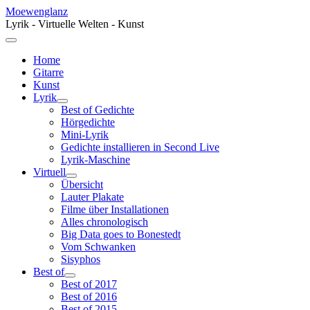
Moewenglanz
Lyrik - Virtuelle Welten - Kunst
Home
Gitarre
Kunst
Lyrik
Best of Gedichte
Hörgedichte
Mini-Lyrik
Gedichte installieren in Second Live
Lyrik-Maschine
Virtuell
Übersicht
Lauter Plakate
Filme über Installationen
Alles chronologisch
Big Data goes to Bonestedt
Vom Schwanken
Sisyphos
Best of
Best of 2017
Best of 2016
Best of 2015