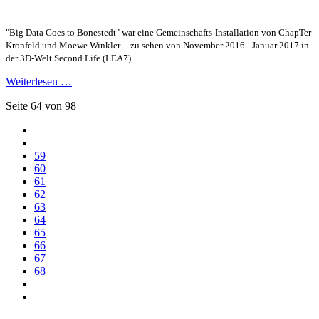
"Big Data Goes to Bonestedt" war eine Gemeinschafts-Installation von ChapTer
Kronfeld und Moewe Winkler -- zu sehen von November 2016 - Januar 2017 in
der 3D-Welt Second Life (LEA7) ...
Weiterlesen …
Seite 64 von 98
59
60
61
62
63
64
65
66
67
68