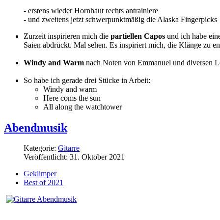
- erstens wieder Hornhaut rechts antrainiere
- und zweitens jetzt schwerpunktmäßig die Alaska Fingerpick
Zurzeit inspirieren mich die
partiellen Capos
und ich habe eine
Saien abdrückt. Mal sehen. Es inspiriert mich, die Klänge zu 
Windy and Warm
nach Noten von Emmanuel und diversen Less
So habe ich gerade drei Stücke in Arbeit:
Windy and warm
Here coms the sun
All along the watchtower
Abendmusik
Kategorie:
Gitarre
Veröffentlicht: 31. Oktober 2021
Geklimper
Best of 2021