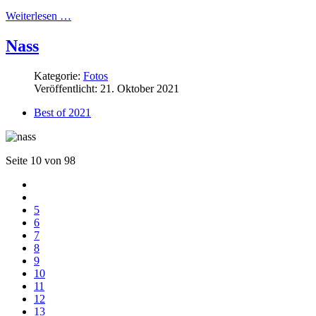
Weiterlesen …
Nass
Kategorie:
Fotos
Veröffentlicht: 21. Oktober 2021
Best of 2021
Seite 10 von 98
5
6
7
8
9
10
11
12
13