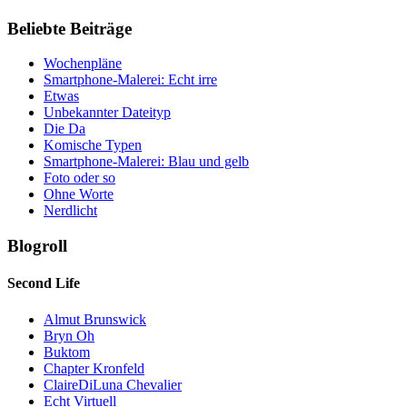
Beliebte Beiträge
Wochenpläne
Smartphone-Malerei: Echt irre
Etwas
Unbekannter Dateityp
Die Da
Komische Typen
Smartphone-Malerei: Blau und gelb
Foto oder so
Ohne Worte
Nerdlicht
Blogroll
Second Life
Almut Brunswick
Bryn Oh
Buktom
Chapter Kronfeld
ClaireDiLuna Chevalier
Echt Virtuell