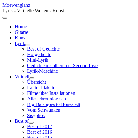
Moewenglanz
Lyrik - Virtuelle Welten - Kunst
Home
Gitarre
Kunst
Lyrik
Best of Gedichte
Hörgedichte
Mini-Lyrik
Gedichte installieren in Second Live
Lyrik-Maschine
Virtuell
Übersicht
Lauter Plakate
Filme über Installationen
Alles chronologisch
Big Data goes to Bonestedt
Vom Schwanken
Sisyphos
Best of
Best of 2017
Best of 2016
Best of 2015