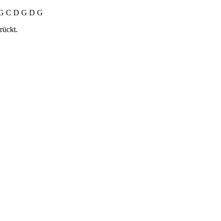
: G C D G D G
rückt.