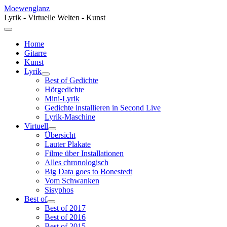
Moewenglanz
Lyrik - Virtuelle Welten - Kunst
Home
Gitarre
Kunst
Lyrik
Best of Gedichte
Hörgedichte
Mini-Lyrik
Gedichte installieren in Second Live
Lyrik-Maschine
Virtuell
Übersicht
Lauter Plakate
Filme über Installationen
Alles chronologisch
Big Data goes to Bonestedt
Vom Schwanken
Sisyphos
Best of
Best of 2017
Best of 2016
Best of 2015