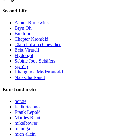
Second Life
Almut Brunswick
Bryn Oh
Buktom
Chapter Kronfeld
ClaireDiLuna Chevalier
Echt Virtuell
Hydorgol
Sabine Joey Schäfers
kjs Yip
Living in a Modemworld
Natascha Randt
Kunst und mehr
hor.de
Kulturtechno
Frank Lepold
Marlies Blauth
mikelbower
milonga
mich allein