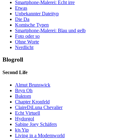
Smartphone-Malerei: Echt irre
Etwas
Unbekannter Dateityp
Die Da
Komische Typen
Smartphone-Malerei: Blau und gelb
Foto oder so
Ohne Worte
Nerdlicht
Blogroll
Second Life
Almut Brunswick
Bryn Oh
Buktom
Chapter Kronfeld
ClaireDiLuna Chevalier
Echt Virtuell
Hydorgol
Sabine Joey Schäfers
kjs Yip
Living in a Modemworld