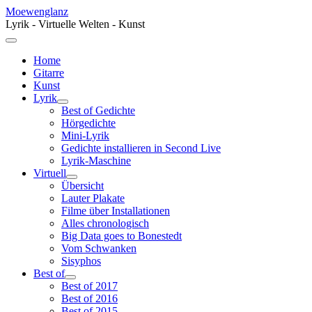
Moewenglanz
Lyrik - Virtuelle Welten - Kunst
Home
Gitarre
Kunst
Lyrik
Best of Gedichte
Hörgedichte
Mini-Lyrik
Gedichte installieren in Second Live
Lyrik-Maschine
Virtuell
Übersicht
Lauter Plakate
Filme über Installationen
Alles chronologisch
Big Data goes to Bonestedt
Vom Schwanken
Sisyphos
Best of
Best of 2017
Best of 2016
Best of 2015