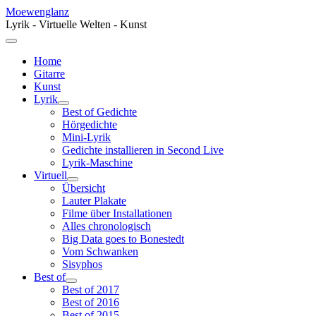
Moewenglanz
Lyrik - Virtuelle Welten - Kunst
Home
Gitarre
Kunst
Lyrik
Best of Gedichte
Hörgedichte
Mini-Lyrik
Gedichte installieren in Second Live
Lyrik-Maschine
Virtuell
Übersicht
Lauter Plakate
Filme über Installationen
Alles chronologisch
Big Data goes to Bonestedt
Vom Schwanken
Sisyphos
Best of
Best of 2017
Best of 2016
Best of 2015