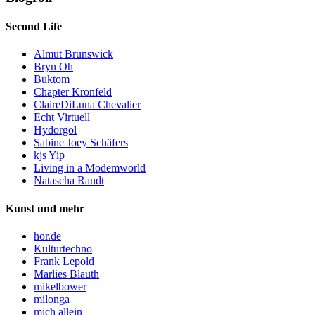
Second Life
Almut Brunswick
Bryn Oh
Buktom
Chapter Kronfeld
ClaireDiLuna Chevalier
Echt Virtuell
Hydorgol
Sabine Joey Schäfers
kjs Yip
Living in a Modemworld
Natascha Randt
Kunst und mehr
hor.de
Kulturtechno
Frank Lepold
Marlies Blauth
mikelbower
milonga
mich allein