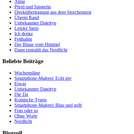
Anna
Pferd und Sängerin
Direktübertragung aus dem Storchennest
Überm Rand
Unbekannter Dateityp
Letzter Stern
Ich denke
Fetthaltig
Der Blaue vom Himmel
Dann erstrahlt das Nerdlicht
Beliebte Beiträge
Wochenpläne
Smartphone-Malerei: Echt irre
Etwas
Unbekannter Dateityp
Die Da
Komische Typen
Smartphone-Malerei: Blau und gelb
Foto oder so
Ohne Worte
Nerdlicht
Blogroll