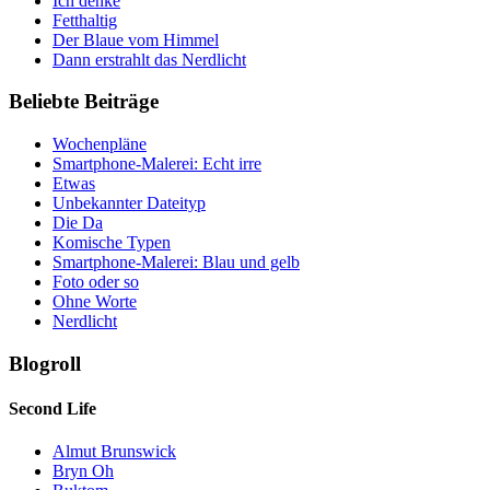
Ich denke
Fetthaltig
Der Blaue vom Himmel
Dann erstrahlt das Nerdlicht
Beliebte Beiträge
Wochenpläne
Smartphone-Malerei: Echt irre
Etwas
Unbekannter Dateityp
Die Da
Komische Typen
Smartphone-Malerei: Blau und gelb
Foto oder so
Ohne Worte
Nerdlicht
Blogroll
Second Life
Almut Brunswick
Bryn Oh