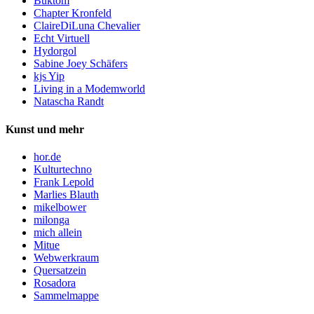
Buktom
Chapter Kronfeld
ClaireDiLuna Chevalier
Echt Virtuell
Hydorgol
Sabine Joey Schäfers
kjs Yip
Living in a Modemworld
Natascha Randt
Kunst und mehr
hor.de
Kulturtechno
Frank Lepold
Marlies Blauth
mikelbower
milonga
mich allein
Mitue
Webwerkraum
Quersatzein
Rosadora
Sammelmappe