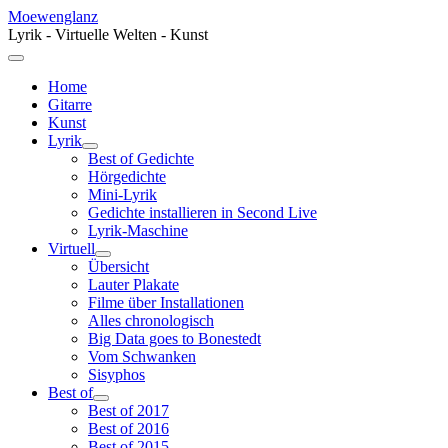
Moewenglanz
Lyrik - Virtuelle Welten - Kunst
Home
Gitarre
Kunst
Lyrik
Best of Gedichte
Hörgedichte
Mini-Lyrik
Gedichte installieren in Second Live
Lyrik-Maschine
Virtuell
Übersicht
Lauter Plakate
Filme über Installationen
Alles chronologisch
Big Data goes to Bonestedt
Vom Schwanken
Sisyphos
Best of
Best of 2017
Best of 2016
Best of 2015