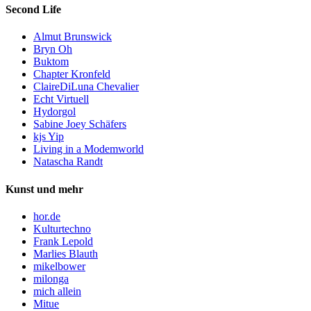
Second Life
Almut Brunswick
Bryn Oh
Buktom
Chapter Kronfeld
ClaireDiLuna Chevalier
Echt Virtuell
Hydorgol
Sabine Joey Schäfers
kjs Yip
Living in a Modemworld
Natascha Randt
Kunst und mehr
hor.de
Kulturtechno
Frank Lepold
Marlies Blauth
mikelbower
milonga
mich allein
Mitue