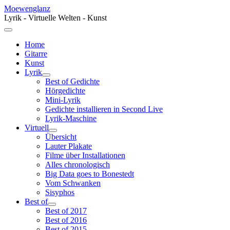
Moewenglanz
Lyrik - Virtuelle Welten - Kunst
Home
Gitarre
Kunst
Lyrik
Best of Gedichte
Hörgedichte
Mini-Lyrik
Gedichte installieren in Second Live
Lyrik-Maschine
Virtuell
Übersicht
Lauter Plakate
Filme über Installationen
Alles chronologisch
Big Data goes to Bonestedt
Vom Schwanken
Sisyphos
Best of
Best of 2017
Best of 2016
Best of 2015