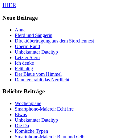
HIER
Neue Beiträge
Anna
Pferd und Sängerin
Direktübertragung aus dem Storchennest
Überm Rand
Unbekannter Dateityp
Letzter Stern
Ich denke
Fetthaltig
Der Blaue vom Himmel
Dann erstrahlt das Nerdlicht
Beliebte Beiträge
Wochenpläne
Smartphone-Malerei: Echt irre
Etwas
Unbekannter Dateityp
Die Da
Komische Typen
Smartphone-Malerei: Blau und gelb