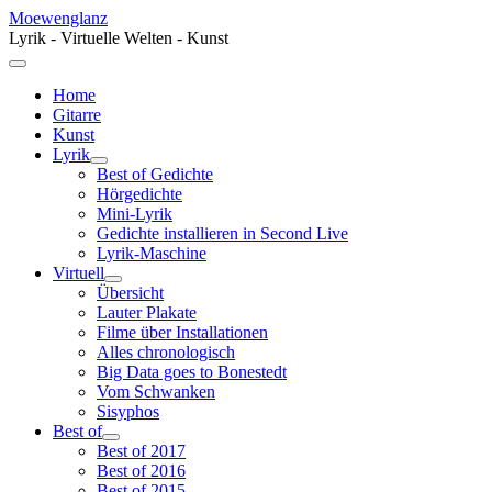
Moewenglanz
Lyrik - Virtuelle Welten - Kunst
Home
Gitarre
Kunst
Lyrik
Best of Gedichte
Hörgedichte
Mini-Lyrik
Gedichte installieren in Second Live
Lyrik-Maschine
Virtuell
Übersicht
Lauter Plakate
Filme über Installationen
Alles chronologisch
Big Data goes to Bonestedt
Vom Schwanken
Sisyphos
Best of
Best of 2017
Best of 2016
Best of 2015