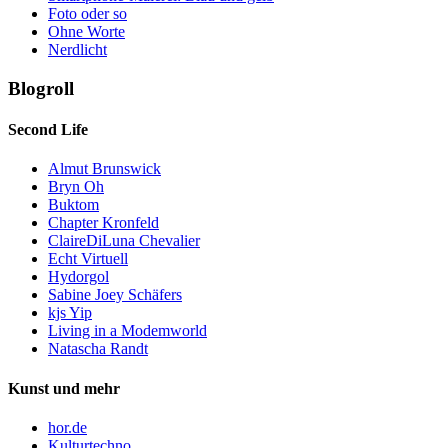
Foto oder so
Ohne Worte
Nerdlicht
Blogroll
Second Life
Almut Brunswick
Bryn Oh
Buktom
Chapter Kronfeld
ClaireDiLuna Chevalier
Echt Virtuell
Hydorgol
Sabine Joey Schäfers
kjs Yip
Living in a Modemworld
Natascha Randt
Kunst und mehr
hor.de
Kulturtechno