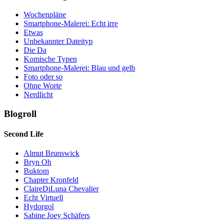
Wochenpläne
Smartphone-Malerei: Echt irre
Etwas
Unbekannter Dateityp
Die Da
Komische Typen
Smartphone-Malerei: Blau und gelb
Foto oder so
Ohne Worte
Nerdlicht
Blogroll
Second Life
Almut Brunswick
Bryn Oh
Buktom
Chapter Kronfeld
ClaireDiLuna Chevalier
Echt Virtuell
Hydorgol
Sabine Joey Schäfers