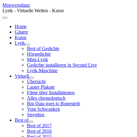
Moewenglanz
Lyrik - Virtuelle Welten - Kunst
Home
Gitarre
Kunst
Lyrik
Best of Gedichte
Hörgedichte
Mini-Lyrik
Gedichte installieren in Second Live
Lyrik-Maschine
Virtuell
Übersicht
Lauter Plakate
Filme über Installationen
Alles chronologisch
Big Data goes to Bonestedt
Vom Schwanken
Sisyphos
Best of
Best of 2017
Best of 2016
Best of 2015