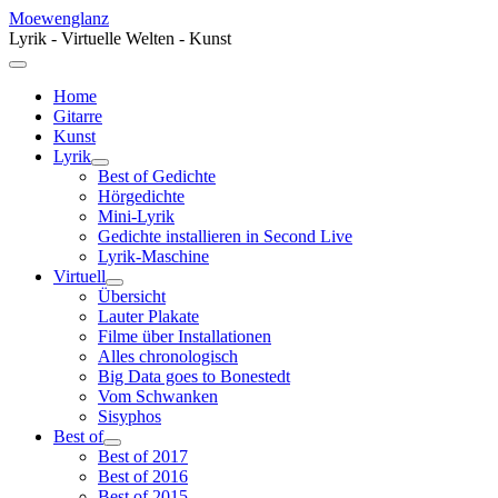
Moewenglanz
Lyrik - Virtuelle Welten - Kunst
Home
Gitarre
Kunst
Lyrik
Best of Gedichte
Hörgedichte
Mini-Lyrik
Gedichte installieren in Second Live
Lyrik-Maschine
Virtuell
Übersicht
Lauter Plakate
Filme über Installationen
Alles chronologisch
Big Data goes to Bonestedt
Vom Schwanken
Sisyphos
Best of
Best of 2017
Best of 2016
Best of 2015