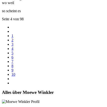
wo weil
so scheint es
Seite 4 von 98
1
2
3
4
5
6
7
8
9
10
Alles über Moewe Winkler