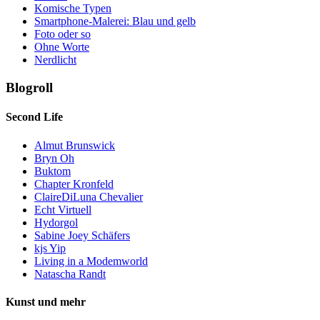
Komische Typen
Smartphone-Malerei: Blau und gelb
Foto oder so
Ohne Worte
Nerdlicht
Blogroll
Second Life
Almut Brunswick
Bryn Oh
Buktom
Chapter Kronfeld
ClaireDiLuna Chevalier
Echt Virtuell
Hydorgol
Sabine Joey Schäfers
kjs Yip
Living in a Modemworld
Natascha Randt
Kunst und mehr