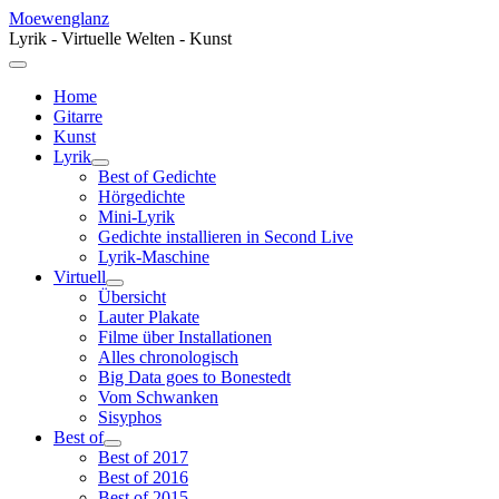
Moewenglanz
Lyrik - Virtuelle Welten - Kunst
Home
Gitarre
Kunst
Lyrik
Best of Gedichte
Hörgedichte
Mini-Lyrik
Gedichte installieren in Second Live
Lyrik-Maschine
Virtuell
Übersicht
Lauter Plakate
Filme über Installationen
Alles chronologisch
Big Data goes to Bonestedt
Vom Schwanken
Sisyphos
Best of
Best of 2017
Best of 2016
Best of 2015