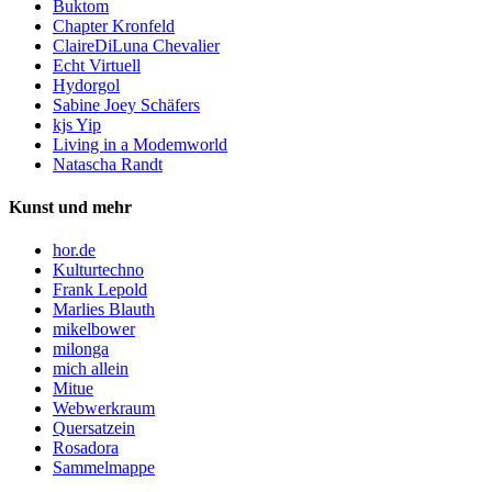
Buktom
Chapter Kronfeld
ClaireDiLuna Chevalier
Echt Virtuell
Hydorgol
Sabine Joey Schäfers
kjs Yip
Living in a Modemworld
Natascha Randt
Kunst und mehr
hor.de
Kulturtechno
Frank Lepold
Marlies Blauth
mikelbower
milonga
mich allein
Mitue
Webwerkraum
Quersatzein
Rosadora
Sammelmappe