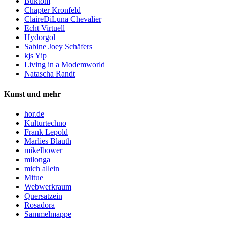
Buktom
Chapter Kronfeld
ClaireDiLuna Chevalier
Echt Virtuell
Hydorgol
Sabine Joey Schäfers
kjs Yip
Living in a Modemworld
Natascha Randt
Kunst und mehr
hor.de
Kulturtechno
Frank Lepold
Marlies Blauth
mikelbower
milonga
mich allein
Mitue
Webwerkraum
Quersatzein
Rosadora
Sammelmappe