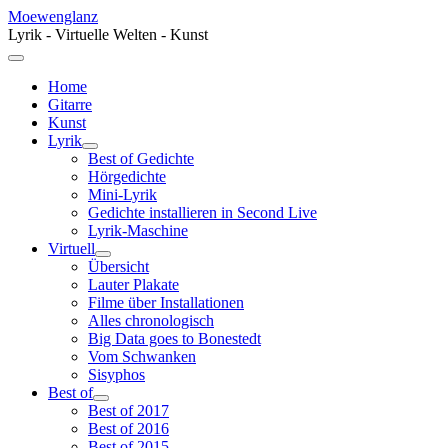
Moewenglanz
Lyrik - Virtuelle Welten - Kunst
Home
Gitarre
Kunst
Lyrik
Best of Gedichte
Hörgedichte
Mini-Lyrik
Gedichte installieren in Second Live
Lyrik-Maschine
Virtuell
Übersicht
Lauter Plakate
Filme über Installationen
Alles chronologisch
Big Data goes to Bonestedt
Vom Schwanken
Sisyphos
Best of
Best of 2017
Best of 2016
Best of 2015