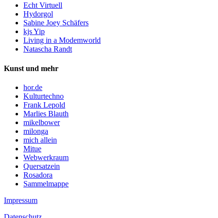
Echt Virtuell
Hydorgol
Sabine Joey Schäfers
kjs Yip
Living in a Modemworld
Natascha Randt
Kunst und mehr
hor.de
Kulturtechno
Frank Lepold
Marlies Blauth
mikelbower
milonga
mich allein
Mitue
Webwerkraum
Quersatzein
Rosadora
Sammelmappe
Impressum
Datenschutz