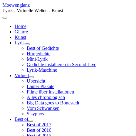
Moewenglanz
Lyrik - Virtuelle Welten - Kunst
Home
Gitarre
Kunst
Lyrik
Best of Gedichte
Hörgedichte
Mini-Lyrik
Gedichte installieren in Second Live
Lyrik-Maschine
Virtuell
Übersicht
Lauter Plakate
Filme über Installationen
Alles chronologisch
Big Data goes to Bonestedt
Vom Schwanken
Sisyphos
Best of
Best of 2017
Best of 2016
Best of 2015