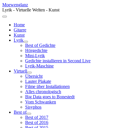
Moewenglanz
Lyrik - Virtuelle Welten - Kunst
Home
Gitarre
Kunst
Lyrik
Best of Gedichte
Hörgedichte
Mini-Lyrik
Gedichte installieren in Second Live
Lyrik-Maschine
Virtuell
Übersicht
Lauter Plakate
Filme über Installationen
Alles chronologisch
Big Data goes to Bonestedt
Vom Schwanken
Sisyphos
Best of
Best of 2017
Best of 2016
Best of 2015