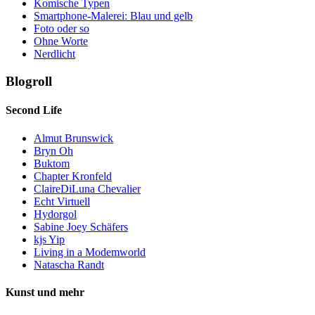
Komische Typen
Smartphone-Malerei: Blau und gelb
Foto oder so
Ohne Worte
Nerdlicht
Blogroll
Second Life
Almut Brunswick
Bryn Oh
Buktom
Chapter Kronfeld
ClaireDiLuna Chevalier
Echt Virtuell
Hydorgol
Sabine Joey Schäfers
kjs Yip
Living in a Modemworld
Natascha Randt
Kunst und mehr