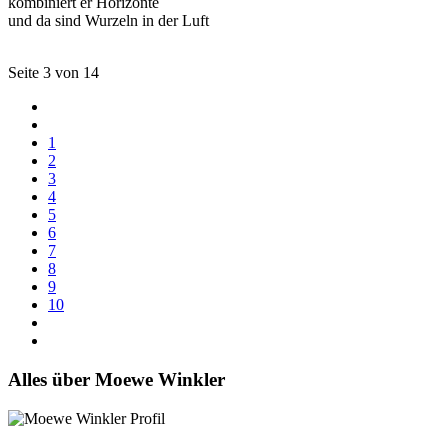
kombiniert er Horizonte
und da sind Wurzeln in der Luft
Seite 3 von 14
1
2
3
4
5
6
7
8
9
10
Alles über Moewe Winkler