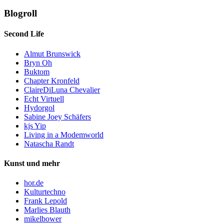
Blogroll
Second Life
Almut Brunswick
Bryn Oh
Buktom
Chapter Kronfeld
ClaireDiLuna Chevalier
Echt Virtuell
Hydorgol
Sabine Joey Schäfers
kjs Yip
Living in a Modemworld
Natascha Randt
Kunst und mehr
hor.de
Kulturtechno
Frank Lepold
Marlies Blauth
mikelbower