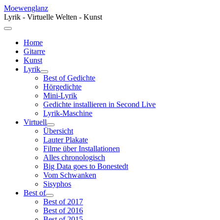
Moewenglanz
Lyrik - Virtuelle Welten - Kunst
Home
Gitarre
Kunst
Lyrik
Best of Gedichte
Hörgedichte
Mini-Lyrik
Gedichte installieren in Second Live
Lyrik-Maschine
Virtuell
Übersicht
Lauter Plakate
Filme über Installationen
Alles chronologisch
Big Data goes to Bonestedt
Vom Schwanken
Sisyphos
Best of
Best of 2017
Best of 2016
Best of 2015