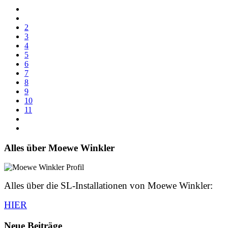
2
3
4
5
6
7
8
9
10
11
Alles über Moewe Winkler
Alles über die SL-Installationen von Moewe Winkler:
HIER
Neue Beiträge